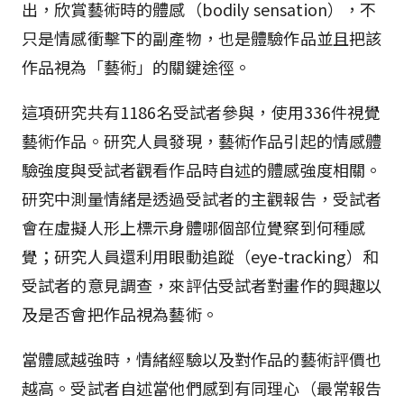
出，欣賞藝術時的體感（bodily sensation），不
只是情感衝擊下的副產物，也是體驗作品並且把該
作品視為「藝術」的關鍵途徑。
這項研究共有1186名受試者參與，使用336件視覺
藝術作品。研究人員發現，藝術作品引起的情感體
驗強度與受試者觀看作品時自述的體感強度相關。
研究中測量情緒是透過受試者的主觀報告，受試者
會在虛擬人形上標示身體哪個部位覺察到何種感
覺；研究人員還利用眼動追蹤（eye-tracking）和
受試者的意見調查，來評估受試者對畫作的興趣以
及是否會把作品視為藝術。
當體感越強時，情緒經驗以及對作品的藝術評價也
越高。受試者自述當他們感到有同理心（最常報告