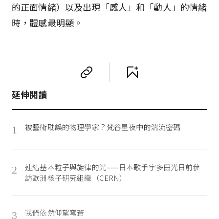
的正面情緒）以及出現「感人」和「動人」的情緒
時，體感最明顯。
延伸閱讀
被藝術耽誤的物理學家？梵谷星夜中的湍流密碼
1
連結基本粒子與旋律的光——日本歌手宇多田光日前參
2
訪歐洲核子研究組織（CERN）
我們依然仰望穹蒼
3