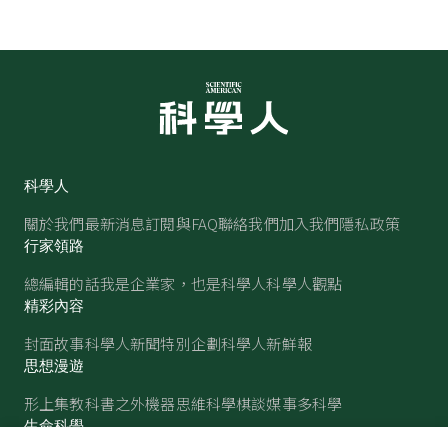
科學人
關於我們
最新消息
訂閱與FAQ
聯絡我們
加入我們
隱私政策
行家領路
總編輯的話
我是企業家，也是科學人
科學人觀點
精彩內容
封面故事
科學人新聞
特別企劃
科學人新鮮報
思想漫遊
形上集
教科書之外
機器思維
科學棋談
媒事多科學
生命科學