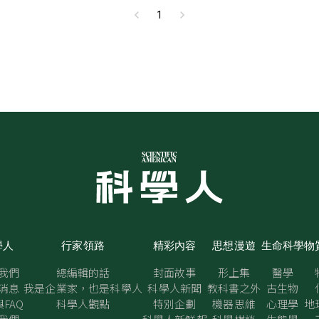
1
學人
行家領路
精彩內容
思想漫遊
生命科學
物
我們
總編輯的話
封面故事
形上集
醫學
消息
我是企業家，也是科學人
科學人新聞
教科書之外
古生物
FAQ
科學人觀點
特別企劃
機器思維
心理學
地