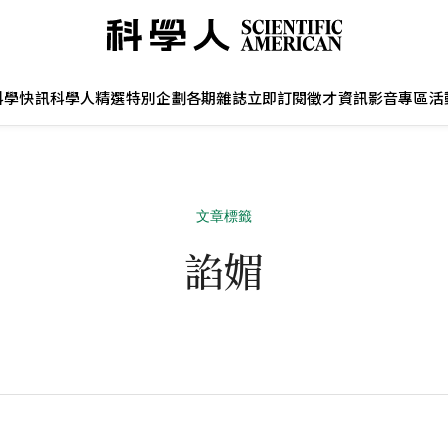
科學快訊
科學人精選
特別企劃
各期雜誌
立即訂閱
徵才資訊
影音專區
活
文章標籤
諂媚