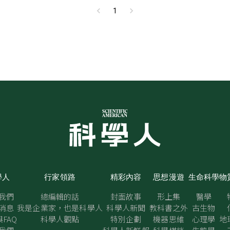
1
學人
行家領路
精彩內容
思想漫遊
生命科學
物
我們
總編輯的話
封面故事
形上集
醫學
消息
我是企業家，也是科學人
科學人新聞
教科書之外
古生物
FAQ
科學人觀點
特別企劃
機器思維
心理學
地