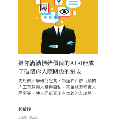
給你滿滿情緒價值的AI可能成
了破壞你人際關係的損友
史丹佛大學研究證實，諂媚右百依百順的
人工智慧讓人變得自私，甚至逃避修復人
際衝突，使人們離真正有意義的友誼越來
越遠。
郭毓璞
2026.05.23