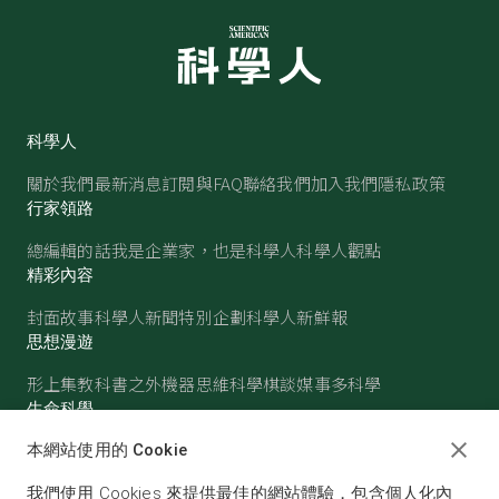
科學人
關於我們
最新消息
訂閱與FAQ
聯絡我們
加入我們
隱私政策
行家領路
總編輯的話
我是企業家，也是科學人
科學人觀點
精彩內容
封面故事
科學人新聞
特別企劃
科學人新鮮報
思想漫遊
形上集
教科書之外
機器思維
科學棋談
媒事多科學
生命科學
醫學
古生物
心理學
生態學
本網站使用的 Cookie
物質世界
我們使用 Cookies 來提供最佳的網站體驗，包含個人化內