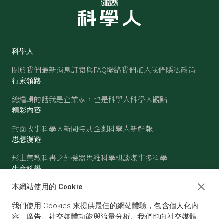
科學人
關於我們
最新消息
訂閱與FAQ
聯絡我們
加入我們
隱私政策
行家領路
總編輯的話
我是企業家，也是科學人
科學人觀點
精彩內容
封面故事
科學人新聞
特別企劃
科學人新鮮報
思想漫遊
形上集
教科書之外
機器思維
科學棋談
媒事多科學
生命科學
醫學
古生物
心理學
生態學
本網站使用的 Cookie
物質世界
我們使用 Cookies 來提供最佳的網站體驗，包含個人化內
物理
化學
地球科學
天文
容、廣告、社交媒體功能與流量分析。我們也向社交媒體、